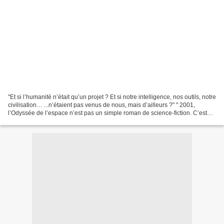
"Et si l’humanité n’était qu’un projet ? Et si notre intelligence, nos outils, notre
civilisation… ...n’étaient pas venus de nous, mais d’ailleurs ?" " 2001,
l’Odyssée de l’espace n’est pas un simple roman de science-fiction. C’est
une prophétie déguisée....