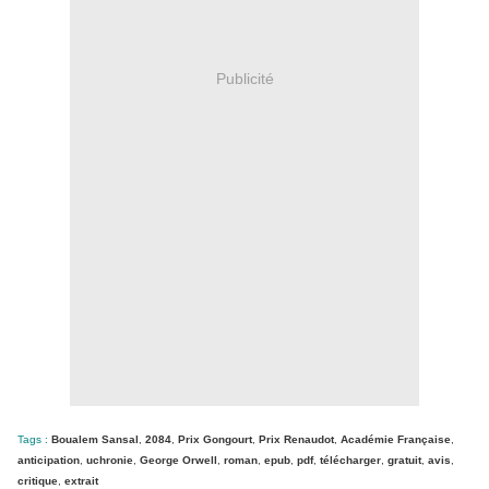
Publicité
Tags :
Boualem Sansal
,
2084
,
Prix Gongourt
,
Prix Renaudot
,
Académie Française
,
anticipation
,
uchronie
,
George Orwell
,
roman
,
epub
,
pdf
,
télécharger
,
gratuit
,
avis
,
critique
,
extrait