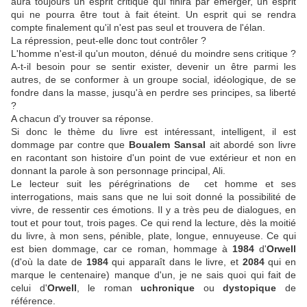
aura toujours un esprit critique qui finira par émerger, un esprit
qui ne pourra être tout à fait éteint. Un esprit qui se rendra
compte finalement qu'il n'est pas seul et trouvera de l'élan.
La répression, peut-elle donc tout contrôler ?
L'homme n'est-il qu'un mouton, dénué du moindre sens critique ?
A-t-il besoin pour se sentir exister, devenir un être parmi les
autres, de se conformer à un groupe social, idéologique, de se
fondre dans la masse, jusqu'à en perdre ses principes, sa liberté
?
A chacun d'y trouver sa réponse.
Si donc le thème du livre est intéressant, intelligent, il est
dommage par contre que
Boualem Sansal
ait abordé son livre
en racontant son histoire d'un point de vue extérieur et non en
donnant la parole à son personnage principal, Ali.
Le lecteur suit les pérégrinations de cet homme et ses
interrogations, mais sans que ne lui soit donné la possibilité de
vivre, de ressentir ces émotions. Il y a très peu de dialogues, en
tout et pour tout, trois pages. Ce qui rend la lecture, dès la moitié
du livre, à mon sens, pénible, plate, longue, ennuyeuse. Ce qui
est bien dommage, car ce roman, hommage à
1984
d'
Orwell
(d'où la date de
1984
qui apparaît dans le livre, et
2084
qui en
marque le centenaire) manque d'un, je ne sais quoi qui fait de
celui d'
Orwell
, le roman
uchronique
ou
dystopique
de
référence.