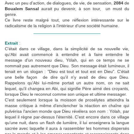
Avec un peu d'action, de dialogues, de vie, de sensation,
2084
de
Boualem Sansal
aurait pu devenir, à son tour, un must du
genre.
Ce livre reste malgré tout, une réflexion intéressante sur le
radicalisme de la religion à l'intérieur d'une société humaine.
____________________________
Extrait
:
C'était dans ce village, dans la simplicité de sa nouvelle vie,
qu'Abi avait commencé à entendre et à faire entendre le
message d'un nouveau dieu, Yölah, qui en ce temps ne se
nommait pas autrement que Dieu. Son message était lumineux, il
tenait en un slogan : "Dieu est tout et tout est en Dieu". C'était
une belle façon de dire qu'il n'y avait de dieu que Dieu.
Rappelons qu'Abi lui-même portait un autre nom, on ne sait
lequel, qu'il changea en Abi, qui signifie Père aimé des croyants,
lorsque Dieu le reconnut comme son unique et ultime messager.
C'est seulement lorsque la moisson de prosélytes atteindra la
masse critique à même d'enclencher la réaction en chaîne qui
pulvérisa l'ancien monde que Dieu révélera son nom : Yölah, par
lequel il règne par-dessus l'éternité. C'est encore dans ce village
qu'une nuit, dans un flash de lumière, il lui enseignera la langue
sacrée avec laquelle il aura à rassembler les hommes dispersés