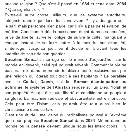
aucune religion ? Que s'est-il passé en
1984
et cette date,
2084
? Que signifie-t-elle ?
Existe-t-il autre chose, ailleurs, que ce système autoritaire,
intégriste dans lequel lui et les siens vivent ? Il y a des guerres, il
le sait, mais personne n'en parle, car il n'y a pas de télévision, de
médias. Conditionné dès la naissance, éteint dans ses pensées,
privé de liberté, surveillé, obligé de suivre le culte, manquant à
chaque instant de se faire battre à la moindre suspicion, Ati,
s'interroge. Jusqu'au jour, où il décide en bravant tous les
interdits de sortir de son quartier...
Boualem Sansal
s'interroge sur le monde d'aujourd'hui, sur le
monde en devenir, celui qui pourrait advenir. Comment la vie se
passerait-elle dans un monde totalitaire mené exclusivement par
une religion qui ôterait tout droit à ses habitants ? Le parallèle
avec le
Califat
,
Daesh
, est là.
Roman d'anticipation
ou
uchronie
, le système de l'
Abistan
repose sur un Dieu, Yölah et
son prophète Abi qui ôte toute liberté et conditionne un peuple à
sa gloire. La machine radicale et obscurantiste est en fonction.
Cela peut être l'islam, cela pourrait être tout aussi bien le
christianisme dans ce livre.
C'est une étude, une vision du radicalisme poussé à l'extrême
que nous propose
Boualem Sansal
dans
2084
. Même dans un
monde ou la pensée devient unique sous les interdictions, il y