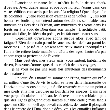
" L'ancienne et riante Italie m'offrit la foule de ses chefs-
d'oeuvre. Avec quelle sainte et poétique horreur j'errais dans ces
vastes édifices consacrés par les arts à la religion ! Quel labyrinthe
de colonnes ! Quelle succession d'arches et de voûtes ! Qu'ils sont
beaux ces bruits, qu'on entend autour des dômes semblables aux
rumeurs des flots dans l'Océan, aux murmures des vents dans les
forêts ou à la voix de Dieu dans son temple ! L'architecte bâtit,
pour ainsi dire, les idées du poète, et les fait toucher aux sens.
" Cependant qu'avais-je appris jusque alors avec tant de
fatigue ? Rien de certain parmi les anciens, rien de beau parmi les
modernes. Le passé et le présent sont deux statues incomplètes :
l'une a été retirée toute mutilée du débris des âges, l'autre n'a pas
encore reçu sa perfection de l'avenir.
" Mais peut-être, mes vieux amis, vous surtout, habitants du
désert, êtes-vous étonnés que, dans ce récit de mes voyages,
je ne vous aie pas une seule fois entretenus des monuments
de la nature ?
" Un jour j'étais monté au sommet de l'Etna, volcan qui brûle
au milieu d'une île. Je vis le soleil se lever dans l'immensité de
l'horizon au-dessous de moi, la Sicile resserrée comme un point à
mes pieds et la mer déroulée au loin dans les espaces. Dans cette
vue perpendiculaire du tableau, les fleuves ne me semblaient plus
que des lignes géographiques tracées sur une carte ; mais tandis
que d'un côté mon oeil apercevait ces objets, de l'autre il plongeait
dans le cratère de l'Etna, dont je découvrais les entrailles brûlantes