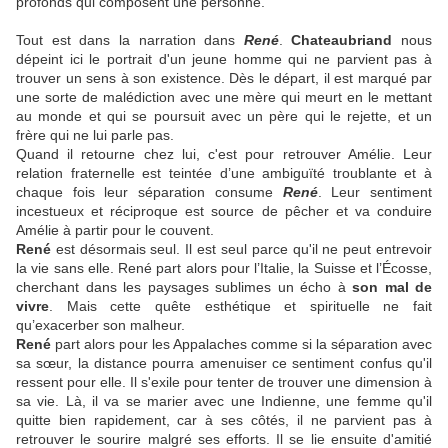
profonds qui composent une personne.
Tout est dans la narration dans
René
.
Chateaubriand
nous
dépeint ici le portrait d'un jeune homme qui ne parvient pas à
trouver un sens à son existence. Dès le départ, il est marqué par
une sorte de malédiction avec une mère qui meurt en le mettant
au monde et qui se poursuit avec un père qui le rejette, et un
frère qui ne lui parle pas.
Quand il retourne chez lui, c'est pour retrouver Amélie. Leur
relation fraternelle est teintée d’une ambiguïté troublante et à
chaque fois leur séparation consume
René
. Leur sentiment
incestueux et réciproque est source de pêcher et va conduire
Amélie à partir pour le couvent.
René
est désormais seul. Il est seul parce qu'il ne peut entrevoir
la vie sans elle. René part alors pour l’Italie, la Suisse et l’Écosse,
cherchant dans les paysages sublimes un écho à
son mal de
vivre
. Mais cette quête esthétique et spirituelle ne fait
qu’exacerber son malheur.
René
part alors pour les Appalaches comme si la séparation avec
sa sœur, la distance pourra amenuiser ce sentiment confus qu'il
ressent pour elle. Il
s'exile pour tenter de trouver une dimension à
sa vie. Là, il va se marier avec une Indienne, une femme qu'il
quitte bien rapidement, car à ses côtés, il ne parvient pas à
retrouver le sourire malgré ses efforts. Il se lie ensuite d'amitié