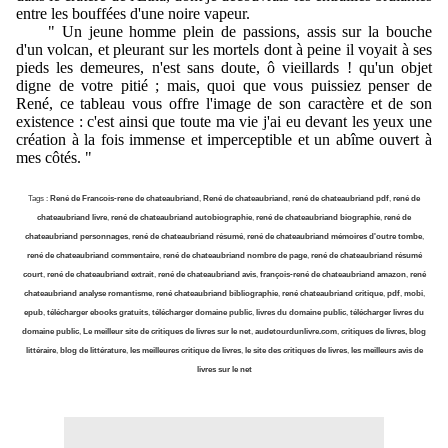
entre les bouffées d'une noire vapeur.
" Un jeune homme plein de passions, assis sur la bouche
d'un volcan, et pleurant sur les mortels dont à peine il voyait à ses
pieds les demeures, n'est sans doute, ô vieillards ! qu'un objet
digne de votre pitié ; mais, quoi que vous puissiez penser de
René, ce tableau vous offre l'image de son caractère et de son
existence : c'est ainsi que toute ma vie j'ai eu devant les yeux une
création à la fois immense et imperceptible et un abîme ouvert à
mes côtés. "
Tags :
René de Francois-rene de chateaubriand
,
René de chateaubriand
,
rené de chateaubriand pdf
,
rené de
chateaubriand livre
,
rené de chateaubriand autobiographie
,
rené de chateaubriand biographie
,
rené de
chateaubriand personnages
,
rené de chateaubriand résumé
,
rené de chateaubriand mémoires d'outre tombe
,
rené de chateaubriand commentaire
,
rené de chateaubriand nombre de page
,
rené de chateaubriand résumé
court
,
rené de chateaubriand extrait
,
rené de chateaubriand avis
,
françois-rené de chateaubriand amazon
,
rené
chateaubriand analyse romantisme
,
rené chateaubriand bibliographie
,
rené chateaubriand critique
,
pdf
,
mobi
,
epub
,
télécharger ebooks gratuits
,
télécharger domaine public
,
livres du domaine public
,
télécharger livres du
domaine public
,
Le meilleur site de critiques de livres sur le net
,
audetourdunlivre.com
,
critiques de livres, blog
littéraire
,
blog de littérature
,
les meilleures critique de livres
,
le site des critiques de livres
,
les meilleurs avis de
livres sur le net