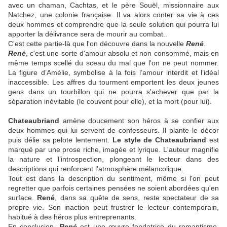
avec un chaman, Cachtas, et le père Souël, missionnaire aux
Natchez, une colonie française. Il va alors conter sa vie à ces
deux hommes et comprendre que la seule solution qui pourra lui
apporter la délivrance sera de mourir au combat..
C'est cette partie-là que l'on découvre dans la nouvelle
René
.
René
, c'est une sorte d'amour absolu et non consommé, mais en
même temps scellé du sceau du mal que l'on ne peut nommer.
La figure d’Amélie, symbolise à la fois l’amour interdit et l’idéal
inaccessible. Les affres du tourment emportent les deux jeunes
gens dans un tourbillon qui ne pourra s'achever que par la
séparation inévitable (le couvent pour elle), et la mort (pour lui).
Chateaubriand
amène doucement son héros à se confier aux
deux hommes qui lui servent de confesseurs. Il plante le décor
puis délie sa pelote lentement.
Le style de Chateaubriand
est
marqué par une prose riche, imagée et lyrique. L'auteur magnifie
la nature et l’introspection, plongeant le lecteur dans des
descriptions qui renforcent l'atmosphère mélancolique.
Tout est dans la description du sentiment, même si l'on peut
regretter que parfois certaines pensées ne soient abordées qu'en
surface.
René
, dans sa quête de sens, reste spectateur de sa
propre vie. Son inaction peut frustrer le lecteur contemporain,
habitué à des héros plus entreprenants.
En conclusion,
René
est une œuvre fondatrice du romantisme,