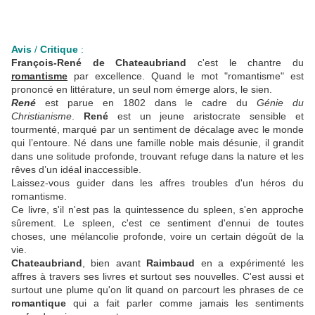
Avis
/
Critique
:
François-René de Chateaubriand
c'est le chantre du
romantisme
par excellence. Quand le mot "romantisme" est
prononcé en littérature, un seul nom émerge alors, le sien.
René
est parue en 1802 dans le cadre du
Génie du
Christianisme
.
René
est un jeune aristocrate sensible et
tourmenté, marqué par un sentiment de décalage avec le monde
qui l’entoure. Né dans une famille noble mais désunie, il grandit
dans une solitude profonde, trouvant refuge dans la nature et les
rêves d’un idéal inaccessible.
Laissez-vous guider dans les affres troubles d'un héros du
romantisme.
Ce livre, s'il n'est pas la quintessence du spleen, s'en approche
sûrement. Le spleen, c'est ce sentiment
d'ennui de toutes
choses, une mélancolie profonde, voire un certain dégoût de la
vie.
Chateaubriand
, bien avant
Raimbaud
en a expérimenté les
affres à travers ses livres et surtout ses nouvelles. C'est aussi et
surtout une plume qu'on lit quand on parcourt les phrases de ce
romantique
qui a fait parler comme jamais les sentiments