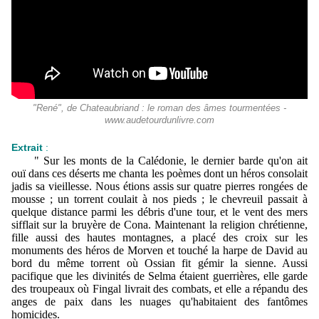
"René", de Chateaubriand : le roman des âmes tourmentées -
www.audetourdunlivre.com
Extrait
:
" Sur les monts de la Calédonie, le dernier barde qu'on ait
ouï dans ces déserts me chanta les poèmes dont un héros consolait
jadis sa vieillesse. Nous étions assis sur quatre pierres rongées de
mousse ; un torrent coulait à nos pieds ; le chevreuil passait à
quelque distance parmi les débris d'une tour, et le vent des mers
sifflait sur la bruyère de Cona. Maintenant la religion chrétienne,
fille aussi des hautes montagnes, a placé des croix sur les
monuments des héros de Morven et touché la harpe de David au
bord du même torrent où Ossian fit gémir la sienne. Aussi
pacifique que les divinités de Selma étaient guerrières, elle garde
des troupeaux où Fingal livrait des combats, et elle a répandu des
anges de paix dans les nuages qu'habitaient des fantômes
homicides.