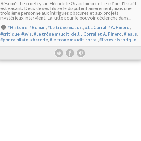
Résumé : Le cruel tyran Hérode le Grand meurt et le trône d'Israël
est vacant. Deux de ses fils se le disputent amèrement, mais une
troisième personne aux intrigues obscures et aux projets
mystérieux intervient. La lutte pour le pouvoir déclenche dans...
,
,
,
,
,
#Histoire
#Roman
#Le trône maudit
#J.L Corral
#A. Pinero
,
,
,
,
#critique
#avis
#Le trône maudit, de J.L Corral et A. Pinero
#jesus
,
,
,
#ponce pilate
#herode
#le trone maudit corral
#livres historique