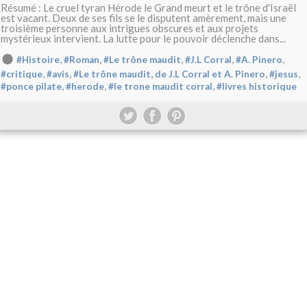
Résumé : Le cruel tyran Hérode le Grand meurt et le trône d'Israël
est vacant. Deux de ses fils se le disputent amèrement, mais une
troisième personne aux intrigues obscures et aux projets
mystérieux intervient. La lutte pour le pouvoir déclenche dans...
,
,
,
,
,
#Histoire
#Roman
#Le trône maudit
#J.L Corral
#A. Pinero
,
,
,
,
#critique
#avis
#Le trône maudit, de J.L Corral et A. Pinero
#jesus
,
,
,
#ponce pilate
#herode
#le trone maudit corral
#livres historique