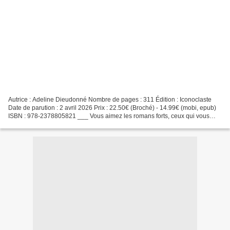
Autrice : Adeline Dieudonné Nombre de pages : 311 Édition : Iconoclaste
Date de parution : 2 avril 2026 Prix : 22.50€ (Broché) - 14.99€ (mobi, epub)
ISBN : 978-2378805821 ___ Vous aimez les romans forts, ceux qui vous
secouent, qui vous parlent de faits...