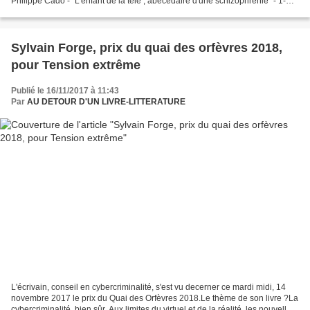
Philippe Cado - "L'enfant de la télé ; abécédaire d'une schizophrénie" - 1-
A22 Dr Guillaume - "Devenez la meilleure...
Sylvain Forge, prix du quai des orfèvres 2018,
pour Tension extrême
Publié le 16/11/2017 à 11:43
Par
AU DETOUR D'UN LIVRE-LITTERATURE
L'écrivain, conseil en cybercriminalité, s'est vu decerner ce mardi midi, 14
novembre 2017 le prix du Quai des Orfèvres 2018.Le thème de son livre ?La
cybercriminalité, bien sûr. Aux limites du virtuel et de la réalité, les nouvelles