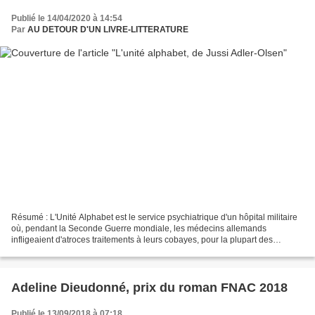
Publié le 14/04/2020 à 14:54
Par
AU DETOUR D'UN LIVRE-LITTERATURE
Résumé : L'Unité Alphabet est le service psychiatrique d'un hôpital militaire
où, pendant la Seconde Guerre mondiale, les médecins allemands
infligeaient d'atroces traitements à leurs cobayes, pour la plupart des
officiers SS blessés sur le front de l'Est....
Adeline Dieudonné, prix du roman FNAC 2018
Publié le 13/09/2018 à 07:18