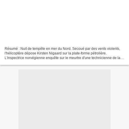
Résumé : Nuit de tempête en mer du Nord. Secoué par des vents violents,
l'hélicoptère dépose Kirsten Nigaard sur la plate-forme pétrolière.
L'inspectrice norvégienne enquête sur le meurtre d'une technicienne de la
base offshore. Auteur : Bernard Minier...