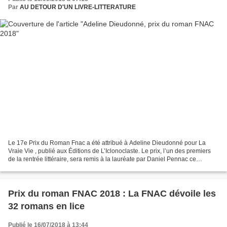
Par
AU DETOUR D'UN LIVRE-LITTERATURE
Le 17e Prix du Roman Fnac a été attribué à Adeline Dieudonné pour La
Vraie Vie , publié aux Éditions de L’Iclonoclaste. Le prix, l’un des premiers
de la rentrée littéraire, sera remis à la lauréate par Daniel Pennac ce
vendredi 14 septembre lors de la...
Prix du roman FNAC 2018 : La FNAC dévoile les
32 romans en lice
Publié le 16/07/2018 à 13:44