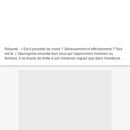
Résumé : « Est-il possible de croire ? Sérieusement et effectivement ? Tout
est là. » Stavroguine envoûte tous ceux qui l'approchent, hommes ou
femmes. Il ne trouve de limite à son immense orgueil que dans l'existence de
Dieu. Il la nie et tombe dans...