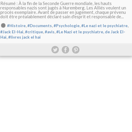
Résumé : À la fin de la Seconde Guerre mondiale, les hauts
responsables nazis sont jugés à Nuremberg. Les Alliés veulent un
procès exemplaire. Avant de passer en jugement, chaque prévenu
doit être préalablement déclaré sain d'esprit et responsable de...
,
,
,
,
#Histoire
#Documents
#Psychologie
#Le nazi et le psychiatre
,
,
,
#Jack El-Hai
#critique
#avis
#Le Nazi et le psychiatre, de Jack El-
,
Hai
#livres jack el hai