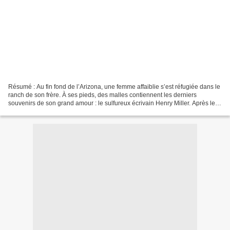
Résumé : Au fin fond de l’Arizona, une femme affaiblie s’est réfugiée dans le
ranch de son frère. À ses pieds, des malles contiennent les derniers
souvenirs de son grand amour : le sulfureux écrivain Henry Miller. Après leur
coup de foudre dans un dancing...