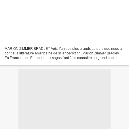
MARION ZIMMER BRADLEY Voici l'un des plus grands auteurs que nous a
donné la littérature américaine de science-fiction, Marion Zimmer Bradley.
En France et en Europe, deux sagas l'ont faite connaitre au grand public :
Les dames du Lac et Ténébreuse. Véritable...