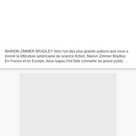
MARION ZIMMER BRADLEY Voici l'un des plus grands auteurs que nous a
donné la littérature américaine de science-fiction, Marion Zimmer Bradley.
En France et en Europe, deux sagas l'ont faite connaitre au grand public :
Les dames du Lac et Ténébreuse. Véritable...