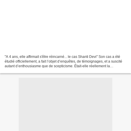
"A 4 ans, elle affirmait s'être réincarné... le cas Shanti Devi" Son cas a été
étudié officiellement, a fait l’objet d’enquêtes, de témoignages, et a suscité
autant d’enthousiasme que de scepticisme. Était-elle réellement la
réincarnation d’une femme...