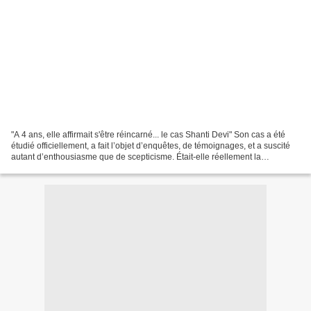
"A 4 ans, elle affirmait s'être réincarné... le cas Shanti Devi" Son cas a été
étudié officiellement, a fait l’objet d’enquêtes, de témoignages, et a suscité
autant d’enthousiasme que de scepticisme. Était-elle réellement la
réincarnation d’une femme...