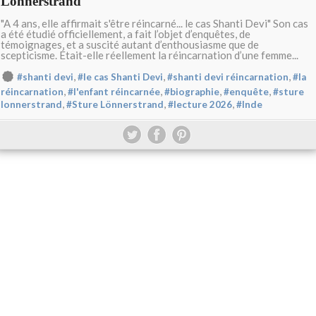
Lönnerstrand
"A 4 ans, elle affirmait s'être réincarné... le cas Shanti Devi" Son cas
a été étudié officiellement, a fait l’objet d’enquêtes, de
témoignages, et a suscité autant d’enthousiasme que de
scepticisme. Était-elle réellement la réincarnation d’une femme...
,
,
,
#shanti devi
#le cas Shanti Devi
#shanti devi réincarnation
#la
,
,
,
,
réincarnation
#l'enfant réincarnée
#biographie
#enquête
#sture
,
,
,
lonnerstrand
#Sture Lönnerstrand
#lecture 2026
#Inde