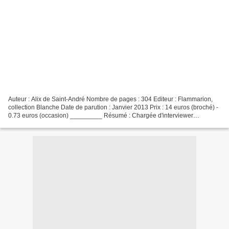
Auteur : Alix de Saint-André Nombre de pages : 304 Editeur : Flammarion,
collection Blanche Date de parution : Janvier 2013 Prix : 14 euros (broché) -
0.73 euros (occasion) _________ Résumé : Chargée d'interviewer
Françoise Giroud pour le magazine Elle,...