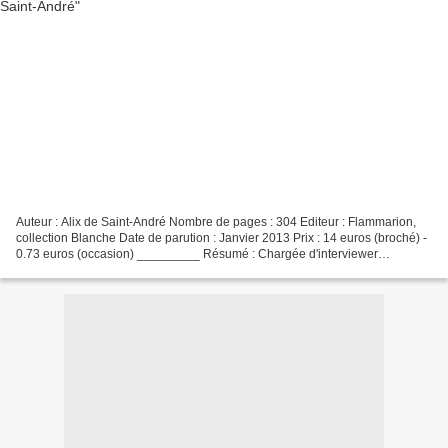
Auteur : Alix de Saint-André Nombre de pages : 304 Editeur : Flammarion,
collection Blanche Date de parution : Janvier 2013 Prix : 14 euros (broché) -
0.73 euros (occasion) _________ Résumé : Chargée d'interviewer
Françoise Giroud pour le magazine Elle,...