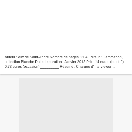
Auteur : Alix de Saint-André Nombre de pages : 304 Editeur : Flammarion,
collection Blanche Date de parution : Janvier 2013 Prix : 14 euros (broché) -
0.73 euros (occasion) _________ Résumé : Chargée d'interviewer
Françoise Giroud pour le magazine Elle,...