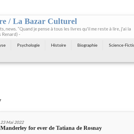
re / La Bazar Culturel
ts, news. “Quand je pense à tous les livres qu'il me reste à lire, j'ai la
s Renard) -
yse
Psychologie
Histoire
Biographie
Science-Ficti
y
23 Mai 2022
Manderley for ever de Tatiana de Rosnay