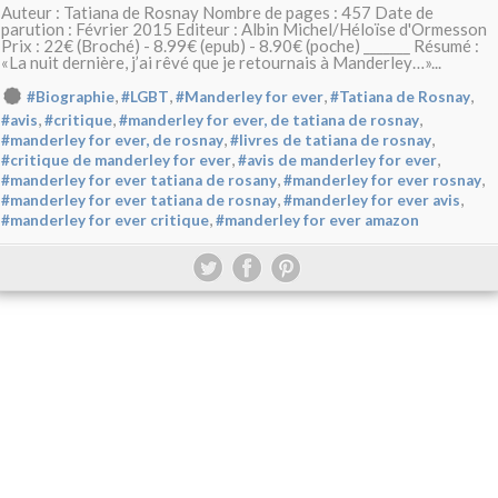
Auteur : Tatiana de Rosnay Nombre de pages : 457 Date de
parution : Février 2015 Editeur : Albin Michel/Héloïse d'Ormesson
Prix : 22€ (Broché) - 8.99€ (epub) - 8.90€ (poche) _______ Résumé :
«La nuit dernière, j’ai rêvé que je retournais à Manderley…»...
,
,
,
,
#Biographie
#LGBT
#Manderley for ever
#Tatiana de Rosnay
,
,
,
#avis
#critique
#manderley for ever, de tatiana de rosnay
,
,
#manderley for ever, de rosnay
#livres de tatiana de rosnay
,
,
#critique de manderley for ever
#avis de manderley for ever
,
,
#manderley for ever tatiana de rosany
#manderley for ever rosnay
,
,
#manderley for ever tatiana de rosnay
#manderley for ever avis
,
#manderley for ever critique
#manderley for ever amazon