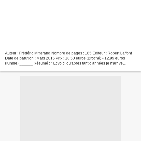
Auteur : Frédéric Mitterand Nombre de pages : 185 Editeur : Robert Laffont
Date de parution : Mars 2015 Prix : 18.50 euros (Broché) - 12.99 euros
(Kindle) ______ Résumé : " Et voici qu'après tant d'années je n'arrive
toujours pas à choisir entre le général...