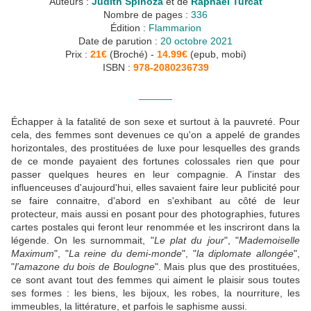
Auteurs :
Judith Spinoza
et de
Raphael Turcat
Nombre de pages :
336
Édition :
Flammarion
Date de parution :
20 octobre 2021
Prix :
21€
(Broché) -
14.99€
(epub, mobi)
ISBN :
978-2080236739
______
Échapper à la fatalité de son sexe et surtout à la pauvreté. Pour
cela, des femmes sont devenues ce qu'on a appelé de grandes
horizontales, des prostituées de luxe pour lesquelles des grands
de ce monde payaient des fortunes colossales rien que pour
passer quelques heures en leur compagnie. A l'instar des
influenceuses d'aujourd'hui, elles savaient faire leur publicité pour
se faire connaitre, d'abord en s'exhibant au côté de leur
protecteur, mais aussi en posant pour des photographies, futures
cartes postales qui feront leur renommée et les inscriront dans la
légende. On les surnommait, "
Le plat du jour
", "
Mademoiselle
Maximum
", "
La reine du demi-monde
", "
la diplomate allongée
",
"
l'amazone du bois de Boulogne
". Mais plus que des prostituées,
ce sont avant tout des femmes qui aiment le plaisir sous toutes
ses formes : les biens, les bijoux, les robes, la nourriture, les
immeubles, la littérature, et parfois le saphisme aussi.