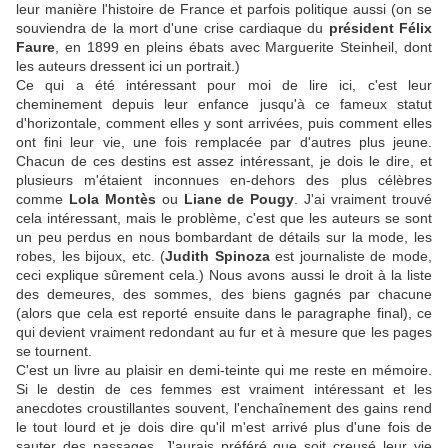
leur manière l'histoire de France et parfois politique aussi (on se
souviendra de la mort d'une crise cardiaque du
président Félix
Faure
, en 1899 en pleins ébats avec Marguerite Steinheil, dont
les auteurs dressent ici un portrait.)
Ce qui a été intéressant pour moi de lire ici, c'est leur
cheminement depuis leur enfance jusqu'à ce fameux statut
d'horizontale, comment elles y sont arrivées, puis comment elles
ont fini leur vie, une fois remplacée par d'autres plus jeune.
Chacun de ces destins est assez intéressant, je dois le dire, et
plusieurs m'étaient inconnues en-dehors des plus célèbres
comme
Lola Montès
ou
Liane de Pougy
. J'ai vraiment trouvé
cela intéressant, mais le problème, c'est que les auteurs se sont
un peu perdus en nous bombardant de détails sur la mode, les
robes, les bijoux, etc. (
Judith Spinoza
est journaliste de mode,
ceci explique sûrement cela.) Nous avons aussi le droit à la liste
des demeures, des sommes, des biens gagnés par chacune
(alors que cela est reporté ensuite dans le paragraphe final), ce
qui devient vraiment redondant au fur et à mesure que les pages
se tournent.
C'est un livre au plaisir en demi-teinte qui me reste en mémoire.
Si le destin de ces femmes est vraiment intéressant et les
anecdotes croustillantes souvent, l'enchaînement des gains rend
le tout lourd et je dois dire qu'il m'est arrivé plus d'une fois de
sauter des passages. J'aurais préféré que soit creusé leur vie