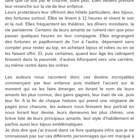
faire que ce soit par le charme, voire plus. Elles veulent prendre
leur revanche sur la vie de leur enfance.
Leurs protecteurs leur offriront des hôtels particuliers, des bijoux,
des fortunes surtout. Elles se lèvent à 11 heures et vivent le soir
et la nuit. Elles fréquentent les théâtres, les dîners mondains, la
vie parisienne. Certains de leurs amants se ruinent rien que pour
passer quelques heures en leur compagnie. Elles engrangent
des fortunes et papillonnent de l'un à l'autre, dépensent sans
compter pour rester au top, en achetant bijoux et robes ou en se
les faisant offrir. Et, puis certaines, quand leur âge les rattrapent
finissent dans la pauvreté, d'autres bifurquent vers une carrière,
ou même rentre dans les ordres.
Les auteurs nous racontent donc ces destins incroyables
commençant par leur enfance puis mettant l'accent sur le
moment qui va les faire émerger, en livrant le nom de leurs
amants les plus connus, des gains gagnés, leur train de vie, puis
leur fin. A la fin de chaque histoire qui prend une vingtaine de
pages pour chacune, les auteurs nous finissent leur portrait en
nous livrant leur devise, leurs demeures les plus chères, une
brève liste de leurs principaux amants, leur style d'habillement et
parfois aussi leur bijoux emblématiques.
Je dois dire que j'ai trouvé dans ce livre quelques infos que je ne
connaissais pas sur ces différents personnages qui ont marqué à