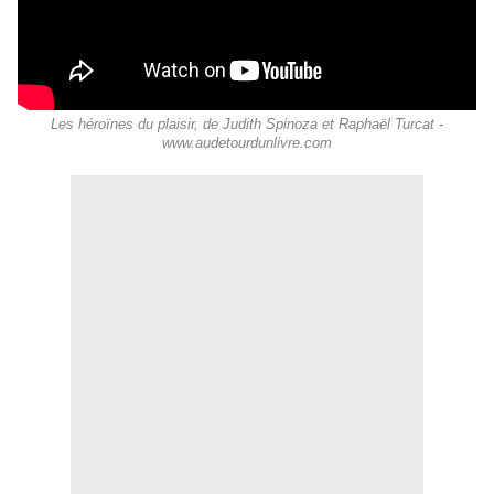
Les héroïnes du plaisir, de Judith Spinoza et Raphaël Turcat -
www.audetourdunlivre.com