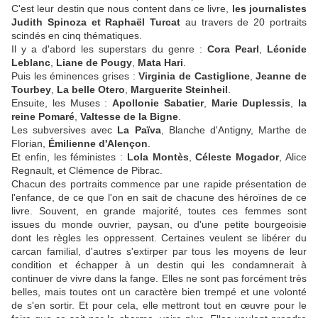
C'est leur destin que nous content dans ce livre,
les journalistes
Judith Spinoza et Raphaël Turcat
au travers de 20 portraits
scindés en cinq thématiques.
Il y a d'abord les superstars du genre :
Cora Pearl
,
Léonide
Leblanc
,
Liane de Pougy
,
Mata Hari
.
Puis les éminences grises :
Virginia de Castiglione
,
Jeanne de
Tourbey
,
La belle Otero
,
Marguerite Steinheil
.
Ensuite, les Muses :
Apollonie Sabatier
,
Marie Duplessis
,
la
reine Pomaré
,
Valtesse de la Bigne
.
Les subversives avec
La Païva
, Blanche d'Antigny, Marthe de
Florian,
Émilienne d'Alençon
.
Et enfin, les féministes :
Lola Montès
,
Céleste Mogador
, Alice
Regnault, et Clémence de Pibrac.
Chacun des portraits commence par une rapide présentation de
l'enfance, de ce que l'on en sait de chacune des héroïnes de ce
livre. Souvent, en grande majorité, toutes ces femmes sont
issues du monde ouvrier, paysan, ou d'une petite bourgeoisie
dont les règles les oppressent. Certaines veulent se libérer du
carcan familial, d'autres s'extirper par tous les moyens de leur
condition et échapper à un destin qui les condamnerait à
continuer de vivre dans la fange. Elles ne sont pas forcément très
belles, mais toutes ont un caractère bien trempé et une volonté
de s'en sortir. Et pour cela, elle mettront tout en œuvre pour le