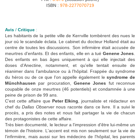
ISBN :
978-2277070719
Avis
/
Critique
:
Les habitants de la petite ville de Kerrville tombèrent des nues le
jour où le scandale éclata. Le cabinet du docteur Holland était au
centre de toutes les discussions. Son infirmière était accusée de
meurtres d'enfants. Et des enfants, elle en a tué
Genene Jones
.
Des enfants en bas âges uniquement à qui elle injectait des
doses d'Anectine, notamment, et qu'elle tentait ensuite de
réanimer dans l'ambulance ou à l'hôpital. Frappée du syndrome
du héros ou de ce que l'on appelle également le
syndrome de
Münchhausen
par procuration,
Genene Jones
fut reconnue
coupable de onze meurtres (46 potentiels) et condamnée à une
peine de prison de 99 ans.
C'est cette affaire que
Peter Elking
, journaliste et rédacteur en
chef du
Dallas Observer
nous raconte dans ce livre. Il a suivi le
procès, a pris des notes et nous fait partager la vie de chacun
des protagonistes de cette affaire.
Très bien documenté, le lecteur a l'impression d'être lui-même un
témoin de l'histoire. L'accent est mis non seulement sur la vie de
l'infirmière, mais aussi sur les médecins de l'hôpital, les parents