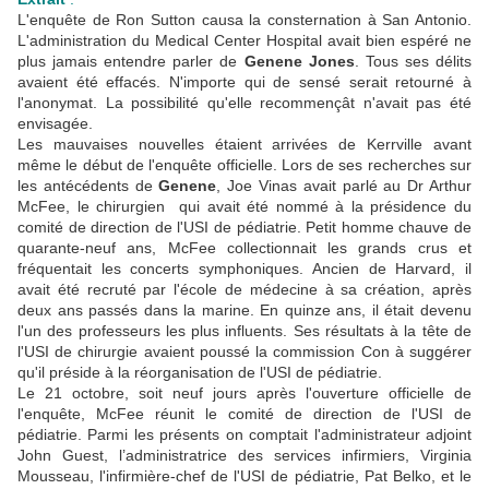
L'enquête de Ron Sutton causa la consternation à San Antonio.
L'administration du Medical Center Hospital avait bien espéré ne
plus jamais entendre parler de
Genene Jones
. Tous ses délits
avaient été effacés. N'importe qui de sensé serait retourné à
l'anonymat. La possibilité qu'elle recommençât n'avait pas été
envisagée.
Les mauvaises nouvelles étaient arrivées de Kerrville avant
même le début de l'enquête officielle. Lors de ses recherches sur
les antécédents de
Genene
, Joe Vinas avait parlé au Dr Arthur
McFee, le chirurgien qui avait été nommé à la présidence du
comité de direction de l'USI de pédiatrie. Petit homme chauve de
quarante-neuf ans, McFee collectionnait les grands crus et
fréquentait les concerts symphoniques. Ancien de Harvard, il
avait été recruté par l'école de médecine à sa création, après
deux ans passés dans la marine. En quinze ans, il était devenu
l'un des professeurs les plus influents. Ses résultats à la tête de
l'USI de chirurgie avaient poussé la commission Con à suggérer
qu'il préside à la réorganisation de l'USI de pédiatrie.
Le 21 octobre, soit neuf jours après l'ouverture officielle de
l'enquête, McFee réunit le comité de direction de l'USI de
pédiatrie. Parmi les présents on comptait l'administrateur adjoint
John Guest, l’administratrice des services infirmiers, Virginia
Mousseau, l'infirmière-chef de l'USI de pédiatrie, Pat Belko, et le