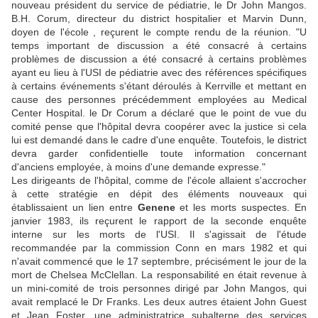
nouveau président du service de pédiatrie, le Dr John Mangos.
B.H. Corum, directeur du district hospitalier et Marvin Dunn,
doyen de l'école , reçurent le compte rendu de la réunion. "U
temps important de discussion a été consacré à certains
problèmes de discussion a été consacré à certains problèmes
ayant eu lieu à l'USI de pédiatrie avec des références spécifiques
à certains événements s'étant déroulés à Kerrville et mettant en
cause des personnes précédemment employées au Medical
Center Hospital. le Dr Corum a déclaré que le point de vue du
comité pense que l'hôpital devra coopérer avec la justice si cela
lui est demandé dans le cadre d'une enquête. Toutefois, le district
devra garder confidentielle toute information concernant
d'anciens employée, à moins d'une demande expresse."
Les dirigeants de l'hôpital, comme de l'école allaient s'accrocher
à cette stratégie en dépit des éléments nouveaux qui
établissaient un lien entre
Genene
et les morts suspectes. En
janvier 1983, ils reçurent le rapport de la seconde enquête
interne sur les morts de l'USI. Il s'agissait de l'étude
recommandée par la commission Conn en mars 1982 et qui
n'avait commencé que le 17 septembre, précisément le jour de la
mort de Chelsea McClellan. La responsabilité en était revenue à
un mini-comité de trois personnes dirigé par John Mangos, qui
avait remplacé le Dr Franks. Les deux autres étaient John Guest
et Jean Foster, une administratrice subalterne des services