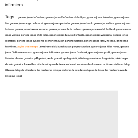
infirmiers.
Tags :
genene jones infirmiere
,
genene jones l'infirmiere diabolique
,
genene jones interview
,
genene jones
bio
,
genene jones ange de la mort
,
genene jones youtube
,
genene jones book
,
genene jones livre
,
genene jones
histoire
,
genene jones tueuse en série
,
genene jones et le dr holland
,
genene jones and dr holland
,
genene anne
jones victims
,
genene jones child killer
,
genene jones tueuse d'enfants
,
genene jones wikipedia
,
genene jones
libération
,
genene jones syndrome de Münchhausen par procuration
,
genene jones kathy holland
,
dr holland
kerrville tx
,
pcyho-criminologie
, ,
syndrome de Maunchausen par procuration
,
genene jones killer nurse
,
genene
jones l'infirmière tueuse
,
genene jones infirmière
,
genene jones facebook
,
genene jones profil
,
genene jones
histoire
,
ebooks gratuits
,
pdf gratuit
,
mobi gratuti
,
epub gratuit
,
téléchargement ebooks gratuits
,
télécharger
ebooks gratuits
,
Le meilleur site de critiques de livres sur le net
,
audetourdunlivre.com
,
critiques de livres, blog
littéraire
,
blog de littérature
,
les meilleures critique de livres
,
le site des critiques de livres
,
les meilleurs avis de
livres sur le net