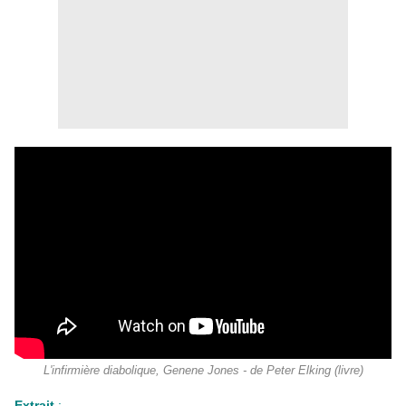
L'infirmière diabolique, Genene Jones - de Peter Elking (livre)
Extrait
: