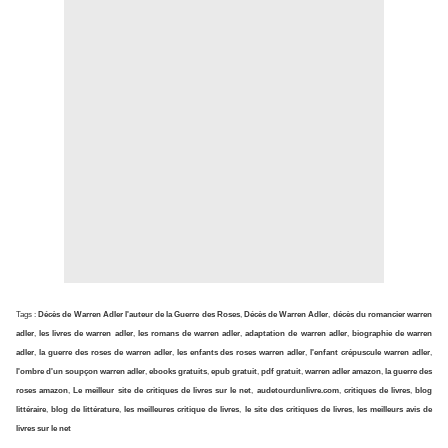
Tags :
Décès de Warren Adler l'auteur de la Guerre des Roses
,
Décès de Warren Adler
,
décès du romancier warren
adler
,
les livres de warren adler
,
les romans de warren adler
,
adaptation de warren adler
,
biographie de warren
adler
,
la guerre des roses de warren adler
,
les enfants des roses warren adler
,
l'enfant crépuscule warren adler
,
l'ombre d'un soupçon warren adler
,
ebooks gratuits
,
epub gratuit
,
pdf gratuit
,
warren adler amazon
,
la guerre des
roses amazon
,
Le meilleur site de critiques de livres sur le net
,
audetourdunlivre.com
,
critiques de livres
,
blog
littéraire
,
blog de littérature
,
les meilleures critique de livres
,
le site des critiques de livres
,
les meilleurs avis de
livres sur le net