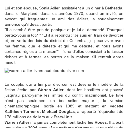
Lui et son épouse, Sonia Adler, assistaient à un dîner à Bethesda,
dans le Maryland, dans les années 1970, quand un invité, un
avocat qui fréquentait un ami des Adlers, a soudainement
annoncé qu’il devait partir.
"Il a semblé être pris de panique et je lui ai demandé "Pourquoi
partez-vous si tôt? "
"Et il a répondu : 'Je suis en train de divorcer
et, en vertu des lois du district de Columbia, je peux vivre avec
ma femme, que je déteste et qui me déteste, et nous avons
certaines règles à la maison'" -
l'une d'elles consistait à le laisser
dehors et à fermer les portes de la maison s'il rentrait après
minuit.
Le couple, qui a fini par divorcer, est devenu le modèle de la
fiction écrite par
Warren Adler
, dont les hostilités ont poussé
jusqu'au paroxysme les limites du conflit matrimonial.
Le livre
n'est pas seulement un best-seller majeur ;
la version
cinématographique, sortie en 1989 et mettant en vedette
Kathleen Turner et Michael Douglas
, a rapporté l’équivalent de
178 millions de dollars aux États-Unis.
Warren Adler
n'a jamais complètement lâché
les Roses
.
Il a écrit
une suite en 2004 avec «
Les enfants des rose
» et une pièce de