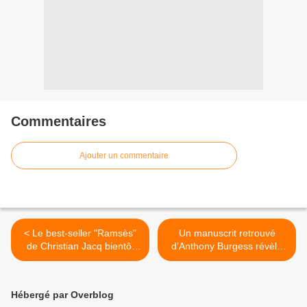
Commentaires
Ajouter un commentaire
< Le best-seller "Ramsès"
Un manuscrit retrouvé
de Christian Jacq bientôt
d’Anthony Burgess révèle
adapté en série
les dessous d’ Orange
mécanique >
Hébergé par Overblog