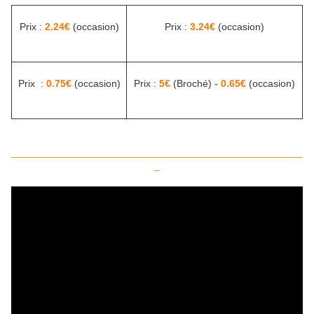
Prix :
2.24€
(occasion)
Prix :
3.24€
(occasion)
Prix :
0.75€
(occasion)
Prix :
5€
(Broché) -
0.65€
(occasion)
____________________________________________________
_