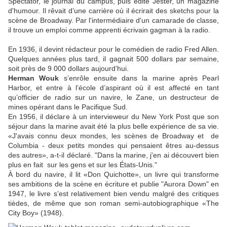
Spectator, le journal du campus, puis édite Jester, un magazine
d'humour. Il rêvait d’une carrière où il écrirait des sketchs pour la
scène de Broadway. Par l'intermédiaire d'un camarade de classe,
il trouve un emploi comme apprenti écrivain gagman à la radio.
En 1936, il devint rédacteur pour le comédien de radio Fred Allen.
Quelques années plus tard, il gagnait 500 dollars par semaine,
soit près de 9 000 dollars aujourd’hui.
Herman Wouk
s’enrôle ensuite dans la marine après Pearl
Harbor, et entre à l’école d’aspirant où il est affecté en tant
qu’officier de radio sur un navire, le Zane, un destructeur de
mines opérant dans le Pacifique Sud.
En 1956, il déclare à un intervieweur du New York Post que son
séjour dans la marine avait été la plus belle expérience de sa vie.
«J'avais connu deux mondes, les scènes de Broadway et de
Columbia - deux petits mondes qui pensaient êtres au-dessus
des autres», a-t-il déclaré. "Dans la marine, j'en ai découvert bien
plus en fait sur les gens et sur les États-Unis."
À bord du navire, il lit «Don Quichotte», un livre qui transforme
ses ambitions de la scène en écriture et publie "Aurora Down" en
1947, le livre s’est relativement bien vendu malgré des critiques
tièdes, de même que son roman semi-autobiographique «The
City Boy» (1948).