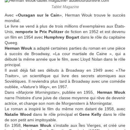
Tablet Magazine
Avec «
Ouragan sur le Cain
», Herman Wouk trouve le succès
mondial.
Le livre se vend à plus de trois millions d'exemplaires aux États-
Unis,
remporte le Prix Pulitzer
de fiction en 1952 et est devenu
un film en 1954 avec
Humphrey Bogart
dans le rôle du capitaine
Queeg.
Herman Wouk
a adapté certaines parties du roman en une pièce
à succès de Broadway, «La cour martiale de Caine », qui a
débuté la même année que le film, avec Lloyd Nolan dans le rôle
principal.
Il avait déjà fait ses débuts à Broadway en 1949 avec «
The
Traitor
», un scientifique qui livre des secrets atomiques aux
Soviétiques. Il reviendra plus tard à Broadway avec une comédie
oubliée, «
Nature’s Way
», en 1957.
Dans «
Marjorie Morningstar
», publiée en 1955,
Herman Wouk
narre
l'histoire d'une juive de classe moyenne qui rêve de devenir
actrice, et change son nom de Morgenstern à Morningstar.
Le roman a inspiré le film du même nom datant de 1958, avec
Natalie Wood
dans le rôle principal et
Gene Kelly
dans le rôle
de son petit ami impitoyable.
En 1958,
Herman Wouk
s’installe aux Îles Vierges, et créé une