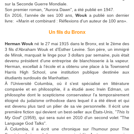
sur la Seconde Guerre Mondiale.
Son premier roman, "Aurora Dawn", a été publié en 1947.
En 2016, l'année de ses 100 ans,
Wouk
a publié son dernier
livre: «Marin et combinard : Réflexions d'un auteur de 100 ans».
Un fils du Bronx
Herman Wouk
né le 27 mai 1915 dans le Bronx, est le 2ème des
3 fils d'Abraham Wouk et d'Esther Levine. Son père, un immigré
de Minsk, marquait le linge pour 3 dollars par semaine, puis était
devenu président d'une entreprise de blanchisserie à la vapeur.
Herman, excellait à l'école et a obtenu une place à la Townsend
Harris High School, une institution publique destinée aux
étudiants surdoués de Manhattan.
À l'Université Columbia, où il s'est spécialisé en littérature
comparée et en philosophie, il a étudié avec Irwin Edman, un
philosophe dont le scepticisme conservateur l'a temporairement
éloigné du judaïsme orthodoxe dans lequel il a été élevé et qui
est devenu plus tard un pilier de sa vie personnelle. Il écrit une
première fiction qui devient un best-seller aux États-Unis, "
This Is
My God
" (1959), qui sera suivi en 2010 d'un second volet "The
Language God Talks".
À Columbia, il a écrit une chronique sur l'humour pour The