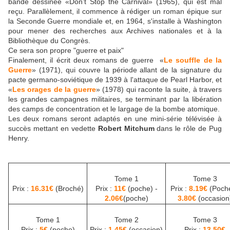
bande dessinée «Don’t Stop the Carnival» (1965), qui est mal
reçu. Parallèlement, il commence à rédiger un roman épique sur
la Seconde Guerre mondiale et, en 1964, s'installe à Washington
pour mener des recherches aux Archives nationales et à la
Bibliothèque du Congrès.
Ce sera son propre "guerre et paix"
Finalement, il écrit deux romans de guerre «
Le souffle de la
Guerre
» (1971), qui couvre la période allant de la signature du
pacte germano-soviétique de 1939 à l'attaque de Pearl Harbor, et
«
Les orages de la guerre
» (1978) qui raconte la suite, à travers
les grandes campagnes militaires, se terminant par la libération
des camps de concentration et le largage de la bombe atomique.
Les deux romans seront adaptés en une mini-série télévisée à
succès mettant en vedette
Robert Mitchum
dans le rôle de Pug
Henry.
Tome 1
Tome 3
Prix :
16.31€
(Broché)
Prix :
11€
(poche) -
Prix :
8.19€
(Poche
2.06€
(poche)
3.80€
(occasion
Tome 1
Tome 2
Tome 3
Prix :
5€
(poche)
Prix :
1.45€
(occasion)
Prix :
13.50€