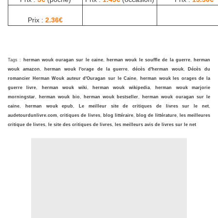
Prix :
2.36€
Tags :
herman wouk ouragan sur le caine
,
herman wouk le souffle de la guerre
,
herman
wouk amazon
,
herman wouk l'orage de la guerre
,
décès d'herman wouk
,
Décès du
romancier Herman Wouk auteur d'Ouragan sur le Caine
,
herman wouk les orages de la
guerre livre
,
herman wouk wiki
,
herman wouk wikipedia
,
herman wouk marjorie
morningstar
,
herman wouk bio
,
herman wouk bestseller
,
herman wouk ouragan sur le
caine
,
herman wouk epub
,
Le meilleur site de critiques de livres sur le net
,
audetourdunlivre.com
,
critiques de livres
,
blog littéraire
,
blog de littérature
,
les meilleures
critique de livres
,
le site des critiques de livres
,
les meilleurs avis de livres sur le net