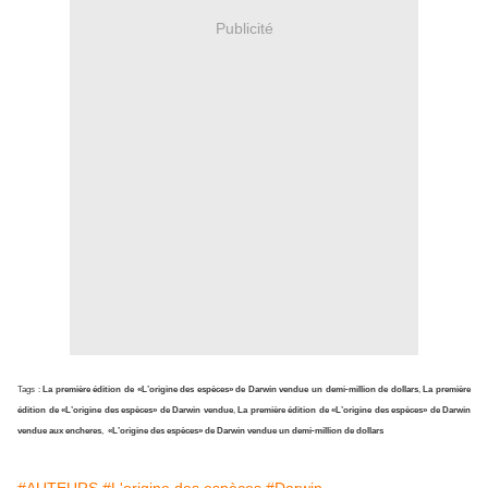
Publicité
Tags :
La première édition de «L’origine des espèces» de Darwin vendue un demi-million de dollars
,
La première
édition de «L’origine des espèces» de Darwin vendue
,
La première édition de «L’origine des espèces» de Darwin
vendue aux encheres
,
«L’origine des espèces» de Darwin vendue un demi-million de dollars