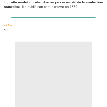
lui, cette
évolution
était due au processus dit de la «
sélection
naturelle
». Il a publié son chef-d’œuvre en 1859.
____________________________________________
Référence :
AFP