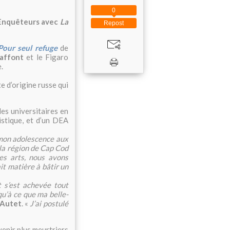
0
s Enquêteurs avec
La
Repost
Pour seul refuge
de
Laffont
et le Figaro
e.
e d’origine russe qui
des universitaires en
uistique, et d’un DEA
 mon adolescence aux
 la région de Cap Cod
es arts, nous avons
ait matière à bâtir un
t s’est achevée tout
qu’à ce que ma belle-
 Autet
. «
J’ai postulé
evenir plus meurtriers