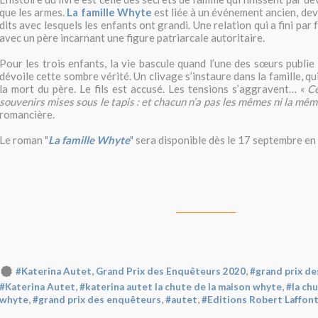
que les armes.
La famille Whyte
est liée à un événement ancien, dev
dits avec lesquels les enfants ont grandi. Une relation qui a fini par
avec un père incarnant une figure patriarcale autoritaire.
Pour les trois enfants, la vie bascule quand l’une des sœurs publie 
dévoile cette sombre vérité. Un clivage s’instaure dans la famille, qu
la mort du père. Le fils est accusé. Les tensions s’aggravent… «
Ce
souvenirs mises sous le tapis : et chacun n’a pas les mêmes ni la mêm
romancière.
Le roman "
La famille Whyte
" sera disponible dès le 17 septembre en l
______________
,
#Katerina Autet, Grand Prix des Enquêteurs 2020
#grand prix d
,
,
#Katerina Autet
#katerina autet la chute de la maison whyte
#la ch
,
,
,
whyte
#grand prix des enquêteurs
#autet
#Editions Robert Laffon