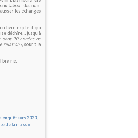
enu tabou : des non-
 fausser les échanges
un livre explosif qui
i se déchire… jusqu’à
 sont 20 années de
e relation
», sourit la
ibrairie.
,
es enquêteurs 2020
ute de la maison
t