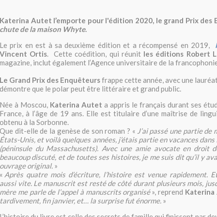
Katerina Autet l’emporte pour l'édition 2020, le grand Prix de
chute de la maison Whyte
.
Le prix en est à sa deuxième édition et a récompensé en 2019,
Vincent Ortis
. Cette coédition, qui réunit
les éditions Robert 
magazine, inclut également l’Agence universitaire de la francophoni
Le Grand Prix des Enquêteurs
frappe cette année, avec une lauréat
démontre que le polar peut être littéraire et grand public.
Née à Moscou,
Katerina Autet
a appris le français durant ses étu
France, à l’âge de 19 ans. Elle est titulaire d’une maîtrise de ling
obtenu à la Sorbonne.
Que dit-elle de la genèse de son roman ? «
J’ai passé une partie de
États-Unis, et voilà quelques années, j’étais partie en vacances dans
(péninsule du Massachusetts). Avec une amie avocate en droit d
beaucoup discuté, et de toutes ses histoires, je me suis dit qu’il y av
ouvrage original.
»
«
Après quatre mois d’écriture, l’histoire est venue rapidement. E
aussi vite. Le manuscrit est resté de côté durant plusieurs mois, jus
mère me parle de l’appel à manuscrits organisé
», reprend
Katerina
tardivement, fin janvier, et… la surprise fut énorme.
»
L’histoire du livre est celle des secrets de famille qui finissent par d