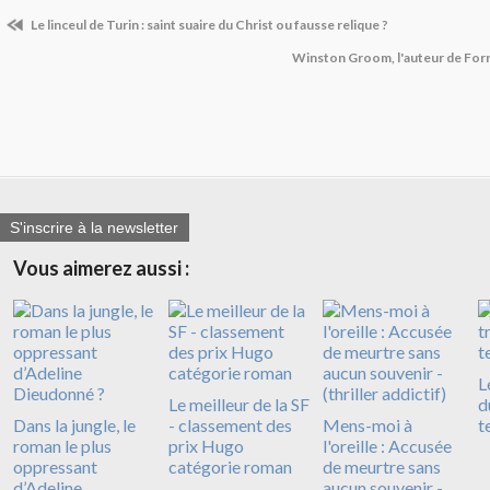
Le linceul de Turin : saint suaire du Christ ou fausse relique ?
Winston Groom, l'auteur de For
S'inscrire à la newsletter
Vous aimerez aussi :
L
Le meilleur de la SF
d
Dans la jungle, le
- classement des
Mens-moi à
t
roman le plus
prix Hugo
l'oreille : Accusée
oppressant
catégorie roman
de meurtre sans
d’Adeline
aucun souvenir -