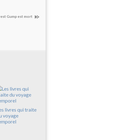
rest Gump est mort
es livres qui traite
u voyage
emporel