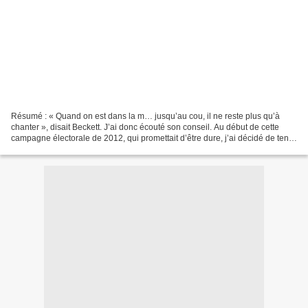
Résumé : « Quand on est dans la m… jusqu’au cou, il ne reste plus qu’à
chanter », disait Beckett. J’ai donc écouté son conseil. Au début de cette
campagne électorale de 2012, qui promettait d’être dure, j’ai décidé de tenir
un journal qui me permettrait...