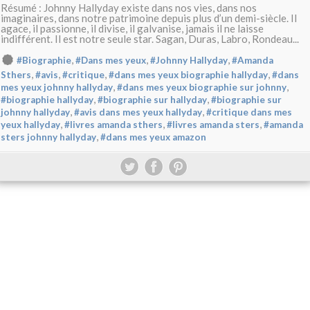
Résumé : Johnny Hallyday existe dans nos vies, dans nos
imaginaires, dans notre patrimoine depuis plus d’un demi-siècle. Il
agace, il passionne, il divise, il galvanise, jamais il ne laisse
indifférent. Il est notre seule star. Sagan, Duras, Labro, Rondeau...
,
,
,
#Biographie
#Dans mes yeux
#Johnny Hallyday
#Amanda
,
,
,
,
Sthers
#avis
#critique
#dans mes yeux biographie hallyday
#dans
,
,
mes yeux johnny hallyday
#dans mes yeux biographie sur johnny
,
,
#biographie hallyday
#biographie sur hallyday
#biographie sur
,
,
johnny hallyday
#avis dans mes yeux hallyday
#critique dans mes
,
,
,
yeux hallyday
#livres amanda sthers
#livres amanda sters
#amanda
,
sters johnny hallyday
#dans mes yeux amazon