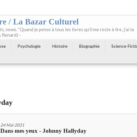
re / La Bazar Culturel
ts, news. “Quand je pense à tous les livres qu'il me reste à lire, j'ai la
s Renard) -
yse
Psychologie
Histoire
Biographie
Science-Ficti
yday
24 Mai 2021
Dans mes yeux - Johnny Hallyday