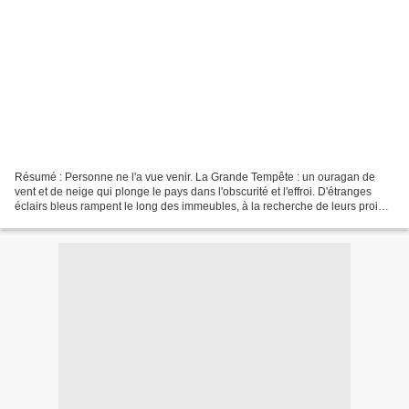
Résumé : Personne ne l'a vue venir. La Grande Tempête : un ouragan de
vent et de neige qui plonge le pays dans l'obscurité et l'effroi. D'étranges
éclairs bleus rampent le long des immeubles, à la recherche de leurs proies,
qu’ils tuent ou transforment......