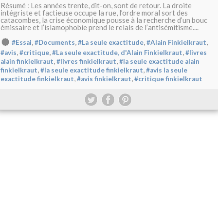
Résumé : Les années trente, dit-on, sont de retour. La droite
intégriste et factieuse occupe la rue, l’ordre moral sort des
catacombes, la crise économique pousse à la recherche d’un bouc
émissaire et l’islamophobie prend le relais de l’antisémitisme....
,
,
,
,
#Essai
#Documents
#La seule exactitude
#Alain Finkielkraut
,
,
,
#avis
#critique
#La seule exactitude, d'Alain Finkielkraut
#livres
,
,
alain finkielkraut
#livres finkielkraut
#la seule exactitude alain
,
,
finkielkraut
#la seule exactitude finkielkraut
#avis la seule
,
,
exactitude finkielkraut
#avis finkielkraut
#critique finkielkraut