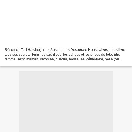
Résumé : Teri Hatcher, alias Susan dans Desperate Housewives, nous livre
tous ses secrets. Finis les sacrifices, les échecs et les prises de tête. Etre
femme, sexy, maman, divorcée, quadra, bosseuse, célibataire, belle (ou
moche), n'empêche pas de vivre...