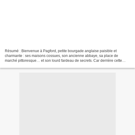
Résumé : Bienvenue à Pagford, petite bourgade anglaise paisible et
charmante : ses maisons cossues, son ancienne abbaye, sa place de
marché pittoresque… et son lourd fardeau de secrets. Car derrière cette
façade idyllique, Pagford est en proie aux tourmentes...