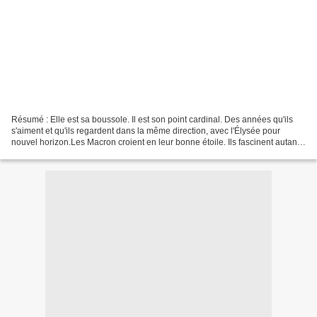
Résumé : Elle est sa boussole. Il est son point cardinal. Des années qu'ils
s'aiment et qu'ils regardent dans la même direction, avec l'Élysée pour
nouvel horizon.Les Macron croient en leur bonne étoile. Ils fascinent autant
que leurs vingt-quatre ans...