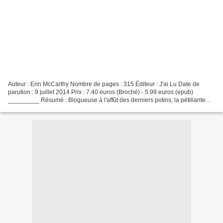
Auteur : Erin McCarthy Nombre de pages : 315 Éditeur : J'ai Lu Date de
parution : 9 juillet 2014 Prix : 7.40 euros (Broché) - 5.99 euros (epub)
_________ Résumé : Blogueuse à l'affût des derniers potins, la pétillante
Tuesday Jones est connue comme le...