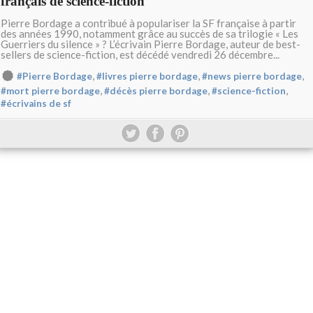
français de science-fiction
Pierre Bordage a contribué à populariser la SF française à partir
des années 1990, notamment grâce au succès de sa trilogie « Les
Guerriers du silence » ? L’écrivain Pierre Bordage, auteur de best-
sellers de science-fiction, est décédé vendredi 26 décembre...
,
,
,
#Pierre Bordage
#livres pierre bordage
#news pierre bordage
,
,
,
#mort pierre bordage
#décès pierre bordage
#science-fiction
#écrivains de sf