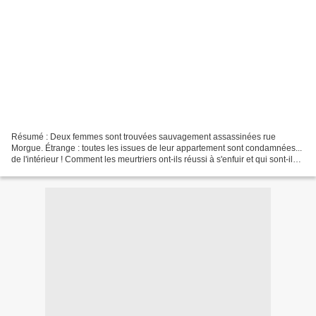
Résumé : Deux femmes sont trouvées sauvagement assassinées rue
Morgue. Étrange : toutes les issues de leur appartement sont condamnées...
de l'intérieur ! Comment les meurtriers ont-ils réussi à s'enfuir et qui sont-ils ?
D'après l’œuvre d'Edgar Allan...