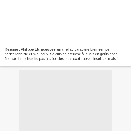
Résumé : Philippe Etchebest est un chef au caractère bien trempé,
perfectionniste et minutieux. Sa cuisine est riche à la fois en goûts et en
finesse. Il ne cherche pas à créer des plats exotiques et insolites, mais à
régaler les papilles grâce à son...