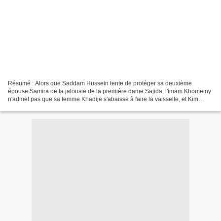
Résumé : Alors que Saddam Hussein tente de protéger sa deuxième
épouse Samira de la jalousie de la première dame Sajida, l'imam Khomeiny
n'admet pas que sa femme Khadije s'abaisse à faire la vaisselle, et Kim
Jong-il a bien du mal à dissimuler ses infidélités...