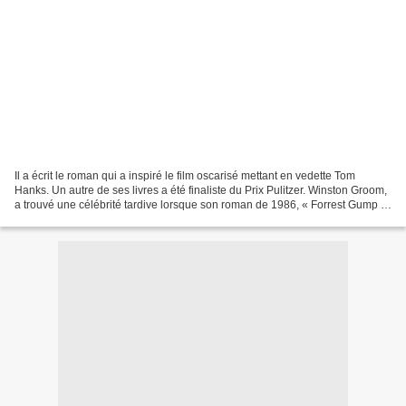
Il a écrit le roman qui a inspiré le film oscarisé mettant en vedette Tom
Hanks. Un autre de ses livres a été finaliste du Prix Pulitzer. Winston Groom,
a trouvé une célébrité tardive lorsque son roman de 1986, « Forrest Gump »,
est devenu un film oscarisé...