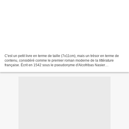
C'est un petit livre en terme de taille (7x11cm), mais un trésor en terme de
contenu, considéré comme le premier roman moderne de la littérature
française. Écrit en 1542 sous le pseudonyme d'Alcofribas Nasier
(anagramme de François Rabelais), l'édition...