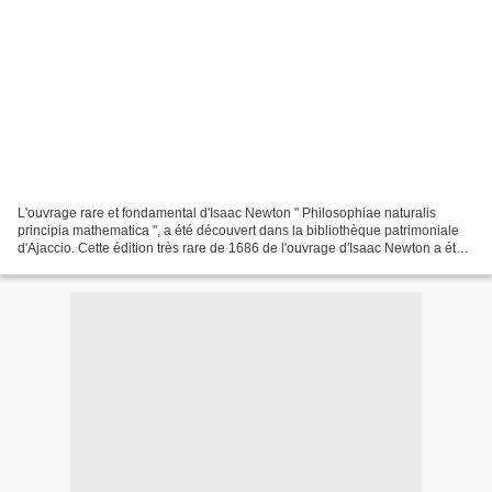
L'ouvrage rare et fondamental d'Isaac Newton " Philosophiae naturalis
principia mathematica ", a été découvert dans la bibliothèque patrimoniale
d'Ajaccio. Cette édition très rare de 1686 de l'ouvrage d'Isaac Newton a été
traduite en français en 1756...