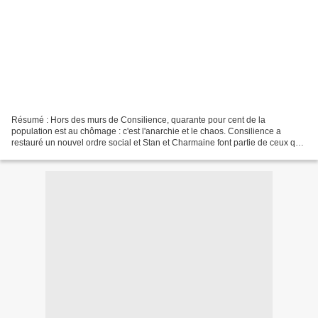
Résumé : Hors des murs de Consilience, quarante pour cent de la
population est au chômage : c'est l'anarchie et le chaos. Consilience a
restauré un nouvel ordre social et Stan et Charmaine font partie de ceux qui
ont choisi de s'engager dans cette expérience...