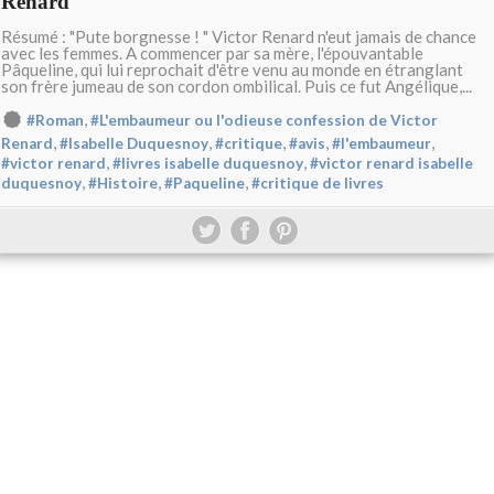
Renard
Résumé : "Pute borgnesse ! " Victor Renard n'eut jamais de chance
avec les femmes. A commencer par sa mère, l'épouvantable
Pâqueline, qui lui reprochait d'être venu au monde en étranglant
son frère jumeau de son cordon ombilical. Puis ce fut Angélique,...
,
#Roman
#L'embaumeur ou l'odieuse confession de Victor
,
,
,
,
,
Renard
#Isabelle Duquesnoy
#critique
#avis
#l'embaumeur
,
,
#victor renard
#livres isabelle duquesnoy
#victor renard isabelle
,
,
,
duquesnoy
#Histoire
#Paqueline
#critique de livres