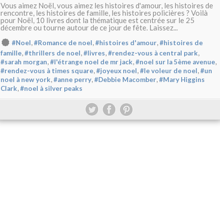
Vous aimez Noël, vous aimez les histoires d'amour, les histoires de
rencontre, les histoires de famille, les histoires policières ? Voilà
pour Noël, 10 livres dont la thématique est centrée sur le 25
décembre ou tourne autour de ce jour de fête. Laissez...
,
,
,
#Noel
#Romance de noel
#histoires d'amour
#histoires de
,
,
,
,
famille
#thrillers de noel
#livres
#rendez-vous à central park
,
,
,
#sarah morgan
#l'étrange noel de mr jack
#noel sur la 5ème avenue
,
,
,
#rendez-vous à times square
#joyeux noel
#le voleur de noel
#un
,
,
,
noel à new york
#anne perry
#Debbie Macomber
#Mary Higgins
,
Clark
#noel à silver peaks