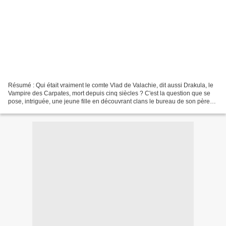
Résumé : Qui était vraiment le comte Vlad de Valachie, dit aussi Drakula, le
Vampire des Carpates, mort depuis cinq siècles ? C'est la question que se
pose, intriguée, une jeune fille en découvrant clans le bureau de son père
un vieux livre dont toutes...