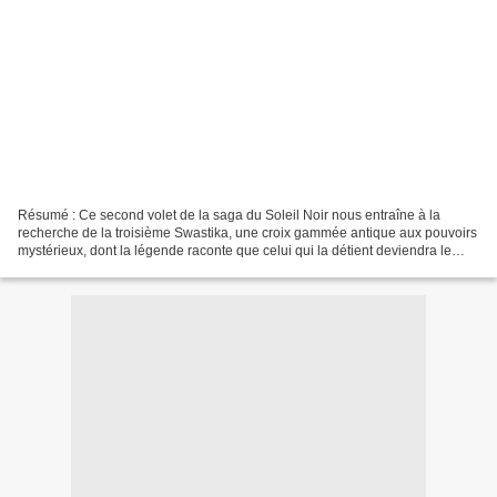
Résumé : Ce second volet de la saga du Soleil Noir nous entraîne à la
recherche de la troisième Swastika, une croix gammée antique aux pouvoirs
mystérieux, dont la légende raconte que celui qui la détient deviendra le
maître du monde. Auteurs : Eric Giacometti,...