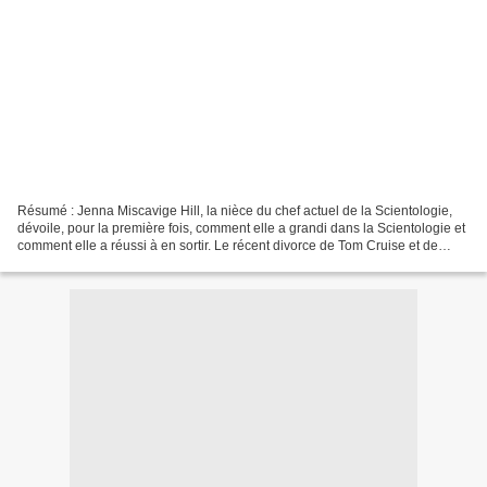
Résumé : Jenna Miscavige Hill, la nièce du chef actuel de la Scientologie,
dévoile, pour la première fois, comment elle a grandi dans la Scientologie et
comment elle a réussi à en sortir. Le récent divorce de Tom Cruise et de
Katie Holmes a attiré l’attention...