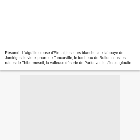
Résumé : L'aiguille creuse d'Etretat, les tours blanches de l'abbaye de
Jumièges, le vieux phare de Tancarville, le tombeau de Rollon sous les
ruines de Thibermesnil, la valleuse déserte de Parfonval, les îles englouties
de la Seine, les marées d'équinoxe...