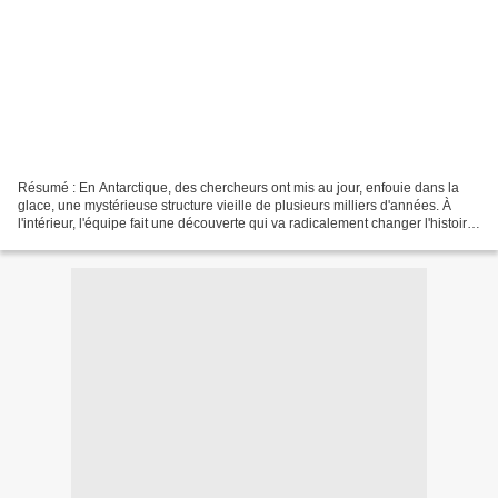
Résumé : En Antarctique, des chercheurs ont mis au jour, enfouie dans la
glace, une mystérieuse structure vieille de plusieurs milliers d'années. À
l'intérieur, l'équipe fait une découverte qui va radicalement changer l'histoire
de l'homme – mais qui...