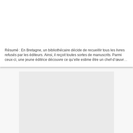
Résumé : En Bretagne, un bibliothécaire décide de recueillir tous les livres
refusés par les éditeurs. Ainsi, il reçoit toutes sortes de manuscrits. Parmi
ceux-ci, une jeune éditrice découvre ce qu’elle estime être un chef-d’œuvre,
écrit par un certain...